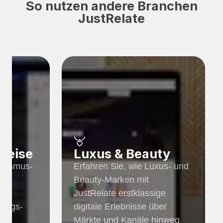
So nutzen andere Branchen
JustRelate
Reise
Luxus & Beauty
ourismus-
Erfahren Sie, wie Luxus- und
t
Beauty-Marken mit
JustRelate erstklassige
hungs-
digitale Erlebnisse über
Märkte und Kanäle hinweg