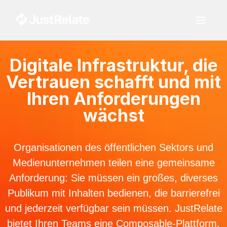
Digitale Infrastruktur, die
Vertrauen schafft und mit
Ihren Anforderungen
wächst
Organisationen des öffentlichen Sektors und
Medienunternehmen teilen eine gemeinsame
Anforderung: Sie müssen ein großes, diverses
Publikum mit Inhalten bedienen, die barrierefrei
und jederzeit verfügbar sein müssen. JustRelate
bietet Ihren Teams eine Composable-Plattform,