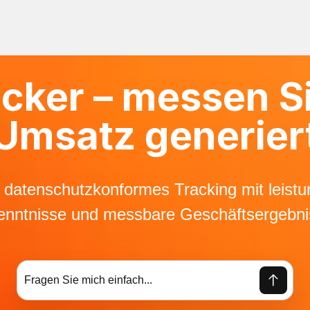
acker – messen Si
Umsatz generier
e datenschutzkonformes Tracking mit leistu
enntnisse und messbare Geschäftsergebni