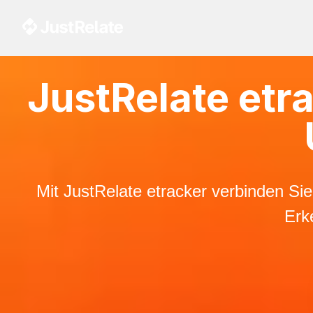
JustRelate etr
Mit JustRelate etracker verbinden Si
Erk