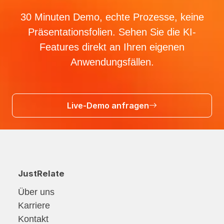
30 Minuten Demo, echte Prozesse, keine
Präsentationsfolien.
Sehen Sie die KI-
Features direkt an Ihren eigenen
Anwendungsfällen.
Live-Demo anfragen
JustRelate
Über uns
Karriere
Kontakt