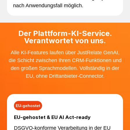
nach Anwendungsfall möglich.
Der Plattform-KI-Service.
Verantwortet von uns.
Alle KI-Features laufen über JustRelate GenAI,
die Schicht zwischen Ihren CRM-Funktionen und
den großen Sprachmodellen. Vollständig in der
EU, ohne Drittanbieter-Connector.
EU-gehostet
EU-gehostet & EU AI Act-ready
DSGVO-konforme Verarbeitung in der EU