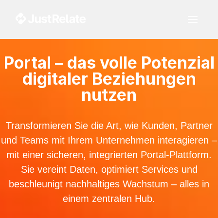
Portal – das volle Potenzial
digitaler Beziehungen
nutzen
Transformieren Sie die Art, wie Kunden, Partner
und Teams mit Ihrem Unternehmen interagieren –
mit einer sicheren, integrierten Portal-Plattform.
Sie vereint Daten, optimiert Services und
beschleunigt nachhaltiges Wachstum – alles in
einem zentralen Hub.