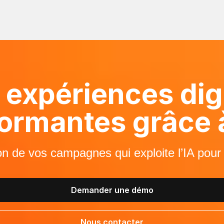
 expériences digi
ormantes grâce à
ion de vos campagnes qui exploite l’IA pour
Demander une démo
Nous contacter